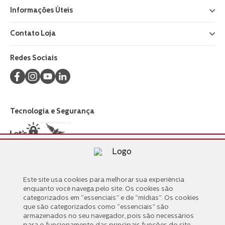
Informações Úteis
+
Contato Loja
+
Redes Sociais
Tecnologia e Segurança
Formas de Pagamento
Este site usa cookies para melhorar sua experiência
Este site usa cookies para melhorar sua experiência
enquanto você navega pelo site. Os cookies são
enquanto você navega pelo site. Os cookies são
categorizados em “essenciais” e de “mídias”. Os cookies
categorizados em “essenciais” e de “mídias”. Os cookies
que são categorizados como “essenciais” são
que são categorizados como “essenciais” são
armazenados no seu navegador, pois são necessários
armazenados no seu navegador, pois são necessários
para o funcionamento das principais funções do site.