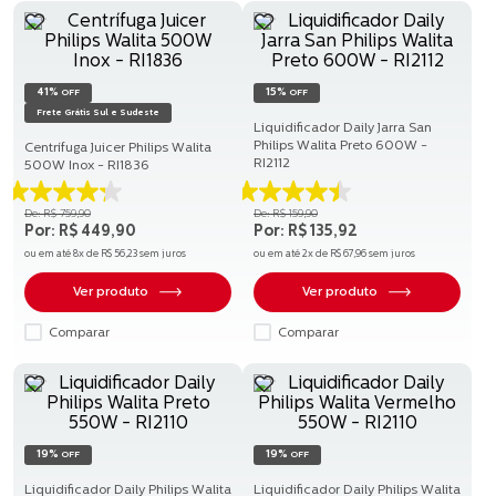
41%
15%
OFF
OFF
Frete Grátis Sul e Sudeste
Liquidificador Daily Jarra San
Philips Walita Preto 600W -
Centrífuga Juicer Philips Walita
RI2112
500W Inox - RI1836
4.3
4.5
R$
759
,
90
R$
159
,
90
de
de
R$
449
,
90
R$
135
,
92
5
5
ou em até
8
x de
R$
56
,
23
sem juros
ou em até
2
x de
R$
67
,
96
sem juros
estrelas.
estrelas.
52
84
Ver produto
Ver produto
avaliações
avaliações
Comparar
Comparar
19%
19%
OFF
OFF
Liquidificador Daily Philips Walita
Liquidificador Daily Philips Walita