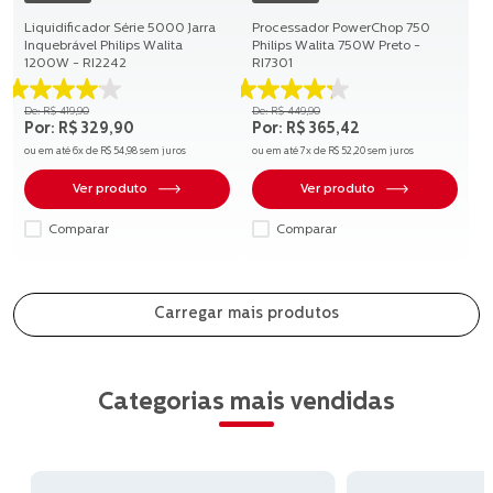
Liquidificador Série 5000 Jarra
Processador PowerChop 750
Inquebrável Philips Walita
Philips Walita 750W Preto -
1200W - RI2242
RI7301
4.0
4.2
R$
419
,
90
R$
449
,
90
de
de
R$
329
,
90
R$
365
,
42
5
5
ou em até
6
x de
R$
54
,
98
sem juros
ou em até
7
x de
R$
52
,
20
sem juros
estrelas.
estrelas.
145
50
Ver produto
Ver produto
avaliações
avaliações
Comparar
Comparar
Categorias mais vendidas