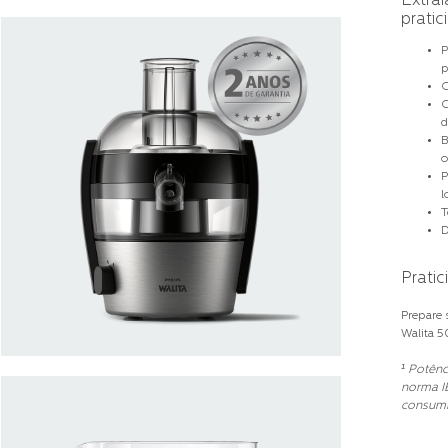
Extrai
pratic
P
p
C
C
d
B
o
P
l
T
D
Pratic
Prepare 
Walita 5
¹ Potên
norma IE
consum