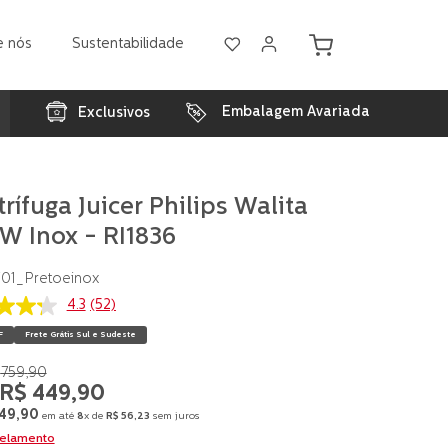
e nós
Sustentabilidade
Embalagem Avariada
Exclusivos
rífuga Juicer Philips Walita
W Inox - RI1836
/01_Pretoeinox
4.3
(52)
F
Frete Grátis Sul e Sudeste
as,
759
,
90
R$
449
,
90
49
,
90
em até
8
x de
R$
56
,
23
sem juros
ção.
celamento