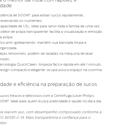
a o melhor da fruta com rapidez e
idade
otência de 500W
¹: para extrair sucos rapidamente,
reservando os nutrientes.
apacidade de 1,5L
: ideal para servir toda a família de uma vez.
oletor de polpa transparente
: facilita a visualização e remoção
a polpa.
ico anti-gotejamento
: mantém sua bancada limpa e
rganizada.
eças removíveis
: podem ser lavadas na máquina de lavar
ouças.
ecnologia QuickClean
: limpeza fácil e rápida em até 1 minuto.
esign compacto e elegante
: ocupa pouco espaço na cozinha.
idade e eficiência na preparação de sucos
sucos frescos e deliciosos com a Centrífuga Juicer Philips
00W¹. Ideal para quem busca praticidade e saúde no dia a dia.
cia real em uso, com desempenho comprovado conforme a
C 60335-2-14. Mais transparência e confiança para o
idor