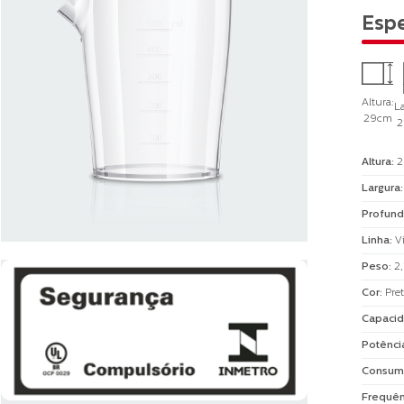
Espe
Altura:
La
29cm
2
Altura
:
2
Largura
Profund
Linha
:
V
Peso
:
2
Cor
:
Pre
Capacid
Potênci
Consum
Frequên