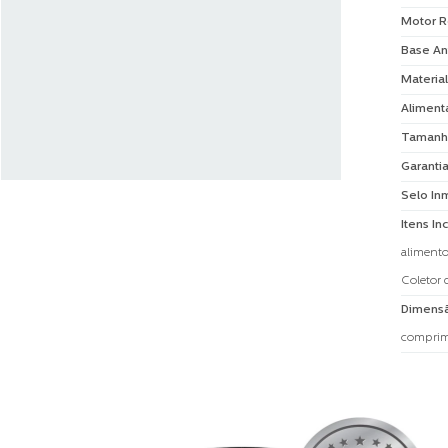
Motor R
Base An
Material
Aliment
Tamanh
Garanti
Selo In
Itens In
alimento
Coletor 
Dimensã
compri