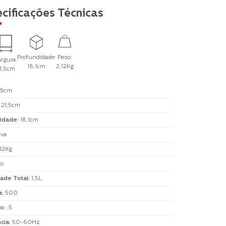
cificações Técnicas
Profundidade:
Peso:
rgura:
18,1cm
2,12Kg
1,5cm
9cm
:
21,5cm
idade
:
18,1cm
iva
,12Kg
to
ade Total
:
1,5L
a
:
500
o
:
,5
cia
:
50-60Hz