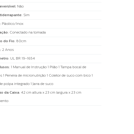
eversível
:
Não
tiderrapante
:
Sim
:
Plástico/Inox
ação
:
Conectado na tomada
o do Fio
:
80cm
a
:
2 Anos
metro
:
UL BR 19-1654
clusos
:
1 Manual de Instrução 1 Pilão 1 Tampa bocal de
s 1 Peneira de micronutrição 1 Coletor de suco com bico 1
de polpa integrado 1 Jarra de suco
o da Caixa
:
42 cm altura x 23 cm largura x 23 cm
mento