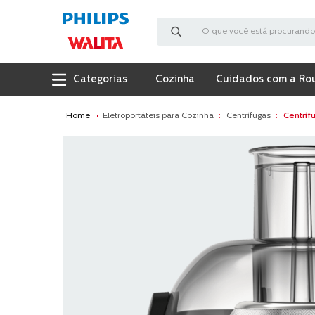
O que você está procurando?
Cozinha
Cuidados com a Ro
Eletroportáteis para Cozinha
Centrífugas
Centríf