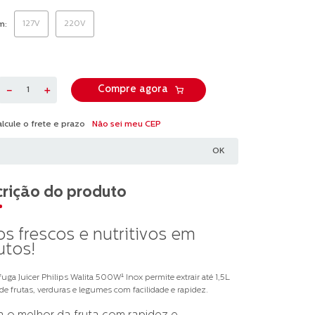
ws.
127V
220V
m
a
.
－
＋
Compre agora
Não sei meu CEP
rição do produto
s frescos e nutritivos em
utos!
fuga Juicer Philips Walita 500W
¹
Inox
permite extrair até 1,5L
de frutas, verduras e legumes com facilidade e rapidez.