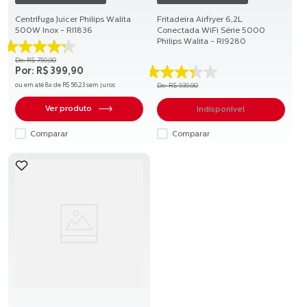
Centrífuga Juicer Philips Walita
Fritadeira Airfryer 6,2L
500W Inox - RI1836
Conectada WiFi Série 5000
Philips Walita - RI9280
4.3
R$
759
,
90
de
R$
399
,
90
5
3.4
ou em até
8
x de
R$
56
,
23
sem juros
R$
939
,
90
estrelas.
de
52
5
Ver produto
Indisponível
avaliações
estrelas.
84
Comparar
Comparar
avaliações