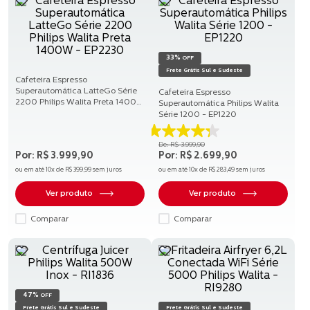
33%
OFF
Frete Grátis Sul e Sudeste
Cafeteira Espresso
Superautomática LatteGo Série
Cafeteira Espresso
2200 Philips Walita Preta 1400W
Superautomática Philips Walita
- EP2230
Série 1200 - EP1220
4.3
R$
3
.
999
,
90
de
R$
3
.
999
,
90
R$
2
.
699
,
90
5
ou em até
10
x de
R$
399
,
99
sem juros
ou em até
10
x de
R$
283
,
49
sem juros
estrelas.
272
Ver produto
Ver produto
avaliações
Comparar
Comparar
47%
OFF
Frete Grátis Sul e Sudeste
Frete Grátis Sul e Sudeste