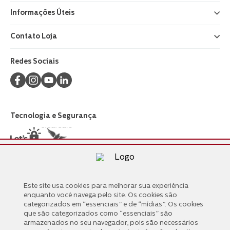
Informações Úteis
+
Contato Loja
+
Redes Sociais
Tecnologia e Segurança
Formas de Pagamento
Este site usa cookies para melhorar sua experiência
Este site usa cookies para melhorar sua experiência
enquanto você navega pelo site. Os cookies são
enquanto você navega pelo site. Os cookies são
categorizados em “essenciais” e de “mídias”. Os cookies
categorizados em “essenciais” e de “mídias”. Os cookies
que são categorizados como “essenciais” são
que são categorizados como “essenciais” são
armazenados no seu navegador, pois são necessários
armazenados no seu navegador, pois são necessários
para o funcionamento das principais funções do site.