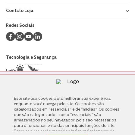
Contato Loja
+
Redes Sociais
Tecnologia e Segurança
Formas de Pagamento
Este site usa cookies para melhorar sua experiência
Este site usa cookies para melhorar sua experiência
enquanto você navega pelo site. Os cookies são
enquanto você navega pelo site. Os cookies são
categorizados em “essenciais” e de “mídias”. Os cookies
categorizados em “essenciais” e de “mídias”. Os cookies
que são categorizados como “essenciais” são
que são categorizados como “essenciais” são
armazenados no seu navegador, pois são necessários
armazenados no seu navegador, pois são necessários
para o funcionamento das principais funções do site.
para o funcionamento das principais funções do site.
Estes cookies serão mantidos independentemente de
Estes cookies serão mantidos independentemente de
seu consentimento. Também usamos cookies de