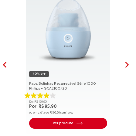
40%
OFF
Papa Bolinhas Recarregável Série 1000
Philips - GCA2100/20
4.1
R$
159
,
90
de
R$
95
,
90
5
ou em até
1
x de
R$
99
,
90
sem juros
estrelas.
17
Ver produto
avaliações