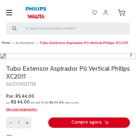
O que você está procurando?
Acessórios
Tubo Extensor Aspirador Pó Vertical Philips XC2011
Tubo Extensor Aspirador Pó Vertical Philips
XC2011
642001003738
R$
44
,
00
R$
44
,
00
ou
em até
1
x de
R$
44
,
00
sem juros
Ver parcelamento
－
＋
Compre agora