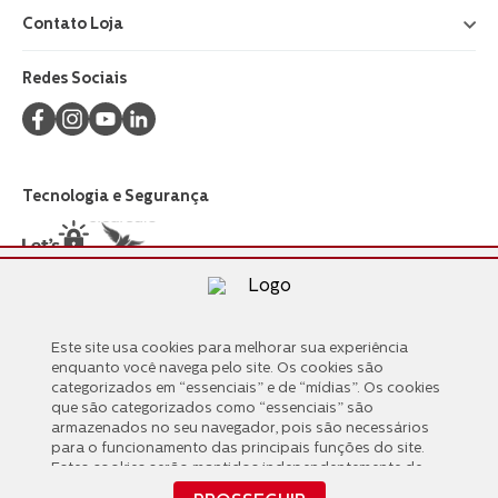
Contato Loja
+
Redes Sociais
Tecnologia e Segurança
Formas de Pagamento
Este site usa cookies para melhorar sua experiência
Este site usa cookies para melhorar sua experiência
enquanto você navega pelo site. Os cookies são
enquanto você navega pelo site. Os cookies são
categorizados em “essenciais” e de “mídias”. Os cookies
categorizados em “essenciais” e de “mídias”. Os cookies
que são categorizados como “essenciais” são
que são categorizados como “essenciais” são
armazenados no seu navegador, pois são necessários
armazenados no seu navegador, pois são necessários
para o funcionamento das principais funções do site.
para o funcionamento das principais funções do site.
Estes cookies serão mantidos independentemente de
Estes cookies serão mantidos independentemente de
seu consentimento. Também usamos cookies de
seu consentimento. Também usamos cookies de
PROSSEGUIR
“mídias” compartilhados com terceiros que nos ajudam