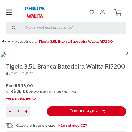
O que você está procurando?
Acessórios
Tigela 3,5L Branca Batedeira Walita RI7200
Tigela 3,5L Branca Batedeira Walita RI7200
420613302091
R$
36
,
00
R$
36
,
00
ou
em até
1
x de
R$
36
,
00
sem juros
Ver parcelamento
－
＋
Compre agora
Não sei meu CEP