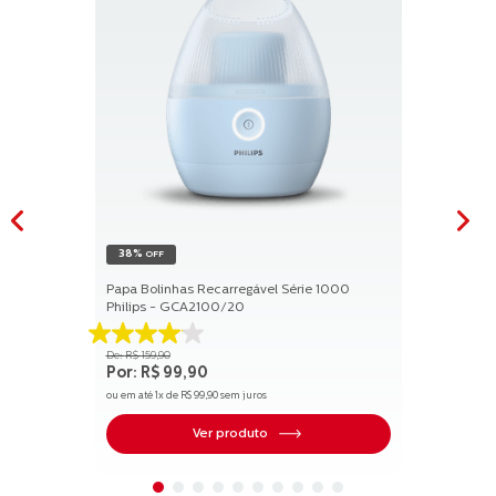
38%
OFF
Papa Bolinhas Recarregável Série 1000
Philips - GCA2100/20
4.1
R$
159
,
90
de
R$
99
,
90
5
ou em até
1
x de
R$
99
,
90
sem juros
estrelas.
17
Ver produto
avaliações