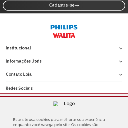
Cadastre-se
Institucional
+
Informações Úteis
+
Contato Loja
+
Redes Sociais
Este site usa cookies para melhorar sua experiência
Tecnologia e Segurança
Este site usa cookies para melhorar sua experiência
enquanto você navega pelo site. Os cookies são
enquanto você navega pelo site. Os cookies são
categorizados em “essenciais” e de “mídias”. Os cookies