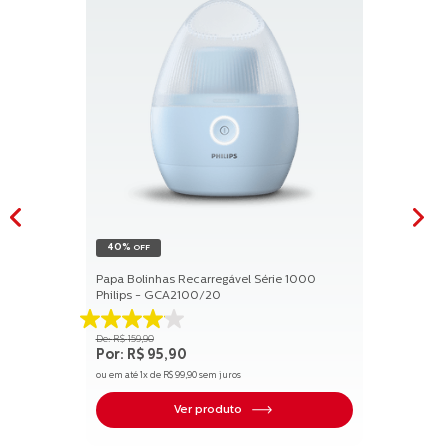
40%
OFF
Papa Bolinhas Recarregável Série 1000
Philips - GCA2100/20
4.1
R$
159
,
90
de
R$
95
,
90
5
ou em até
1
x de
R$
99
,
90
sem juros
estrelas.
17
Ver produto
avaliações