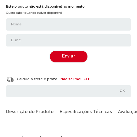
Link
Este produto não está disponível no momento
abre
na
Quero saber quando estiver disponível
mesma
página.
Enviar
Não sei meu CEP
Descrição do Produto
Especificações Técnicas
Avaliaçõ