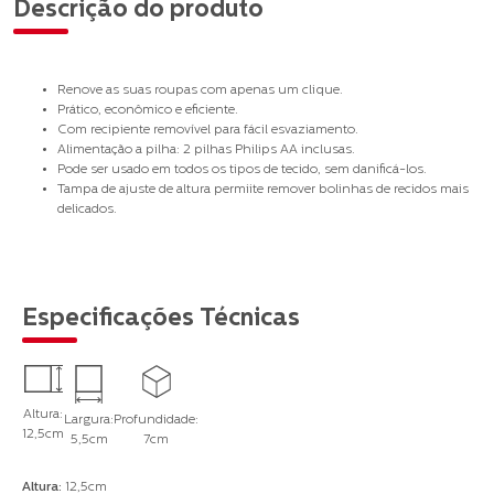
Descrição do produto
Renove as suas roupas com apenas um clique.
Prático, econômico e eficiente.
Com recipiente removível para fácil esvaziamento.
Alimentação a pilha: 2 pilhas Philips AA inclusas.
Pode ser usado em todos os tipos de tecido, sem danificá-los.
Tampa de ajuste de altura permiite remover bolinhas de recidos mais
delicados.
Especificações Técnicas
Altura:
Largura:
Profundidade:
12,5cm
5,5cm
7cm
Altura
:
12,5cm