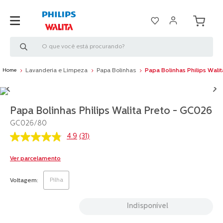
O que você está procurando?
Lavanderia e Limpeza
Papa Bolinhas
Papa Bolinhas Philips Wali
Papa Bolinhas Philips Walita Preto - GC026
GC026/80
4.9
(31)
4.9
de
5
Ver parcelamento
estrelas,
valor
médio
Pilha
Voltagem
de
avaliação.
Read
Indisponível
31
Reviews.