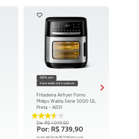
30%
OFF
Frete Grátis Sul e Sudeste
Fritadeira Airfryer Forno
Philips Walita Série 5000 12L
Preta - AI551
3.6
R$
1
.
049
,
90
de
R$
739
,
90
5
estrelas.
ou em até
10
x de
R$
79
,
99
sem juros