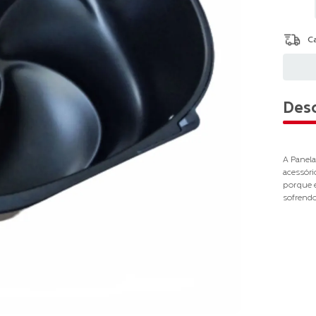
Desc
A Panela
acessóri
porque 
sofrendo