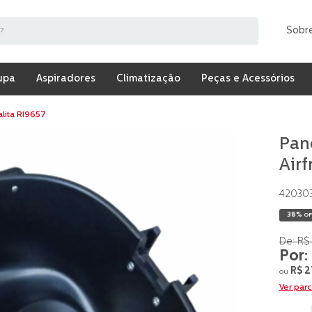
Sobr
upa
Aspiradores
Climatização
Peças e Acessórios
alita RI9657
Pan
Airf
42030
38%
OF
R$
R$
2
ou
Ver par