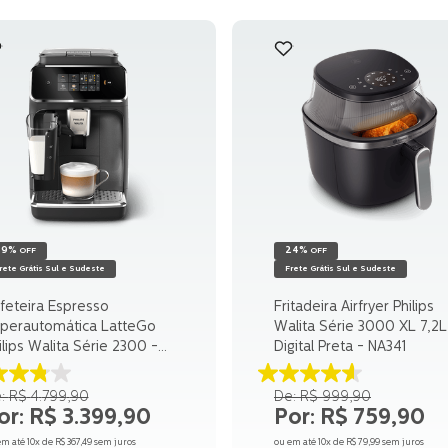
29%
24%
OFF
OFF
rete Grátis Sul e Sudeste
Frete Grátis Sul e Sudeste
feteira Espresso
Fritadeira Airfryer Philips
perautomática LatteGo
Walita Série 3000 XL 7,2L
ilips Walita Série 2300 -
Digital Preta - NA341
2330
8
4.6
R$
4
.
799
,
90
R$
999
,
90
e
de
R$
3
.
399
,
90
R$
759
,
90
5
trelas.
estrelas.
em até
10
x de
R$
367
,
49
sem juros
ou em até
10
x de
R$
79
,
99
sem juros