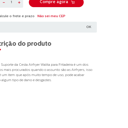
－
＋
Compre agora
Não sei meu CEP
rição do produto
 Suporte da Cesta Airfryer Walita para Fritadeira é um dos
os mais procurados quando o assunto são as Airfryers, isso
é um item que após muito tempo de uso, pode acabar
 algum tipo de dano e desgastes.