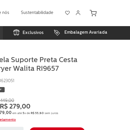
e nós
Sustentabilidade
Embalagem Avariada
Exclusivos
ela Suporte Preta Cesta
ryer Walita RI9657
3623051
F
449
,
00
R$
279
,
00
79
,
00
em até
5
x de
R$
55
,
80
sem juros
celamento