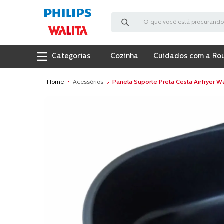
O que você está procurando?
Cozinha
Cuidados com a Ro
Acessórios
Panela Suporte Preta Cesta Airfryer W