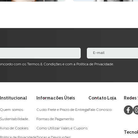
concordo com os Termos & Condições e com a Política de Privacidade.
Institucional
Informacões Úteis
Contato Loja
Redes 
Quem somos
Custo Frete e Prazo de Entrega
Fale Conosco
Sustentabilidade
Formas de Pagamento
Aviso de Cookies
Como Utilizar Vales e Cupons
Tecnol
Política de Privacidade
Trocas e Devoluções