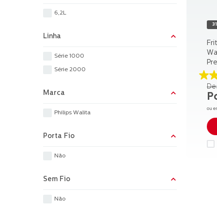
6,2L
3
Linha
Fri
Wa
Série 1000
Pre
Série 2000
3.6
de
Marca
5
es
ou e
Philips Walita
54
av
Porta Fio
Não
Sem Fio
Não