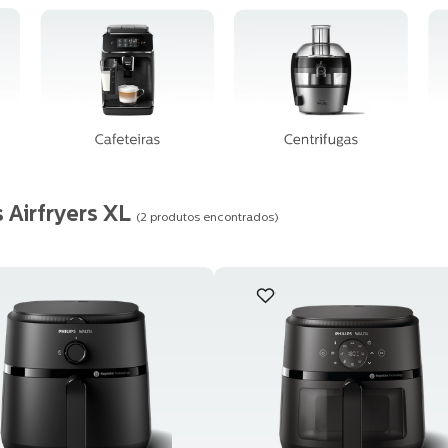
 Airfryers XL
2
produtos