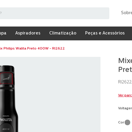
Sobr
upa
Aspiradores
Climatização
Peças e Acessórios
ix Philips Walita Preto 400W - RI2622
Mixe
Pre
RI2622
Ver par
Voltage
Cor