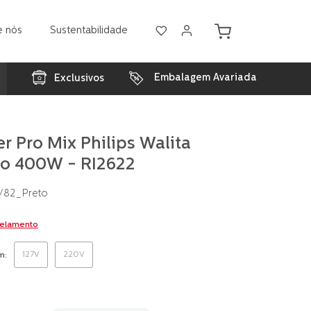
e nós
Sustentabilidade
Embalagem Avariada
Exclusivos
r Pro Mix Philips Walita
to 400W - RI2622
/82_Preto
celamento
127V
220V
m