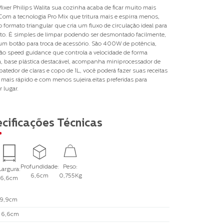
xer Philips Walita sua cozinha acaba de ficar muito mais
 Com a tecnologia Pro Mix que tritura mais e espirra menos,
o formato triangular que cria um fluxo de circulação ideal para
to. É simples de limpar podendo ser desmontado facilmente,
m botão para troca de acessório. São 400W de potência,
o speed guidance que controla a velocidade de forma
a, base plástica destacável, acompanha miniprocessador de
atedor de claras e copo de 1L, você poderá fazer suas receitas
s mais rápido e com menos sujeira.eitas preferidas para
 lugar.
cificações Técnicas
Profundidade:
Peso:
Largura:
6,6cm
0,755Kg
6,6cm
9,9cm
:
6,6cm