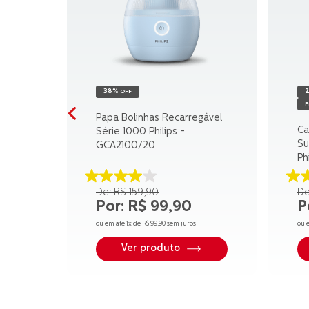
38%
OFF
F
Papa Bolinhas Recarregável
Ca
Série 1000 Philips -
Su
GCA2100/20
Ph
EP
4.1
3.
R$
159
,
90
de
d
R$
99
,
90
5
5
estrelas.
es
ou em até
1
x de
R$
99
,
90
sem juros
ou 
17
2
avaliações
av
Ver produto