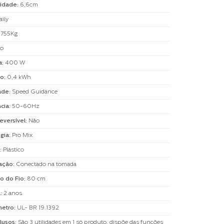
idade
:
6,6cm
aily
,755Kg
to
a
:
400 W
o
:
0,4 kWh
ade
:
Speed Guidance
cia
:
50-60Hz
eversível
:
Não
gia
:
Pro Mix
:
Plástico
ação
:
Conectado na tomada
o do Fio
:
80 cm
a
:
2 anos
metro
:
UL- BR 19.1392
clusos
:
São 3 utilidades em 1 só produto, dispõe das funções