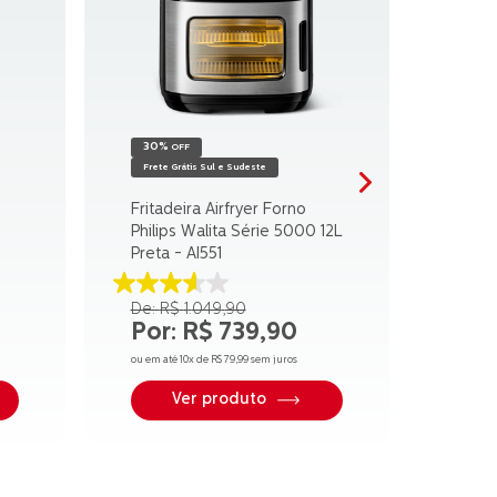
30%
OFF
Frete Grátis Sul e Sudeste
Fritadeira Airfryer Forno
Philips Walita Série 5000 12L
Preta - AI551
3.6
R$
1
.
049
,
90
de
R$
739
,
90
5
estrelas.
ou em até
10
x de
R$
79
,
99
sem juros
27
avaliações
Ver produto