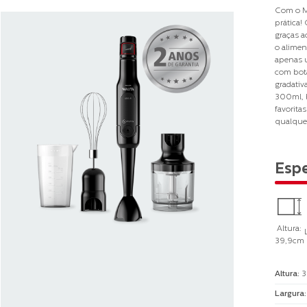
Com o Mi
prática!
graças a
o alimen
apenas u
com botã
gradativ
300ml, b
favorita
qualquer
Espe
Altura:
39,9cm
Altura
:
3
Largura