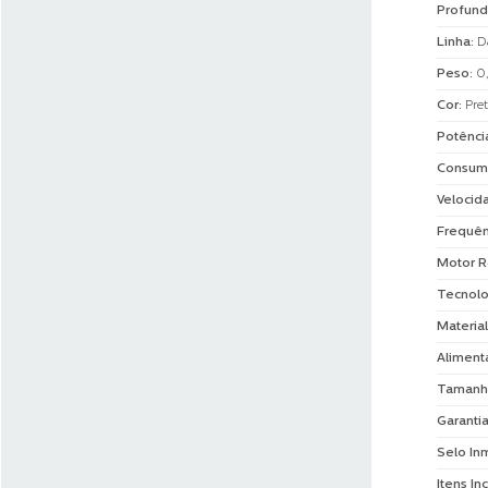
Profund
Linha
:
D
Peso
:
0
Cor
:
Pre
Potênci
Consum
Velocid
Frequên
Motor R
Tecnolo
Material
Aliment
Tamanh
Garanti
Selo In
Itens In