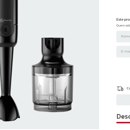
Este pr
Quero sab
Desc