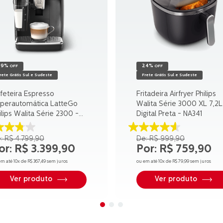
29%
24%
OFF
OFF
rete Grátis Sul e Sudeste
Frete Grátis Sul e Sudeste
feteira Espresso
Fritadeira Airfryer Philips
perautomática LatteGo
Walita Série 3000 XL 7,2L
ilips Walita Série 2300 -
Digital Preta - NA341
2330
8
4.6
R$
4
.
799
,
90
R$
999
,
90
e
de
R$
3
.
399
,
90
R$
759
,
90
5
trelas.
estrelas.
em até
10
x de
R$
367
,
49
sem juros
ou em até
10
x de
R$
79
,
99
sem juros
0
23
aliações
avaliações
Ver produto
Ver produto