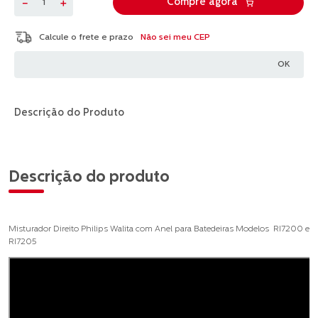
－
＋
Compre agora
Não sei meu CEP
Descrição do Produto
Descrição do produto
Misturador Direito Philips Walita com Anel para Batedeiras Modelos RI7200 e
RI7205