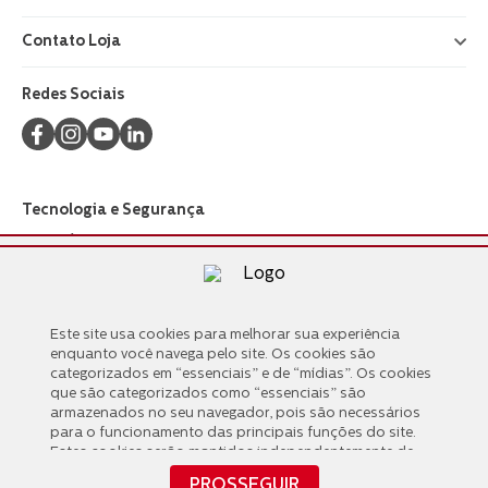
Contato Loja
+
Redes Sociais
Tecnologia e Segurança
Este site usa cookies para melhorar sua experiência
Este site usa cookies para melhorar sua experiência
Formas de Pagamento
enquanto você navega pelo site. Os cookies são
enquanto você navega pelo site. Os cookies são
categorizados em “essenciais” e de “mídias”. Os cookies
categorizados em “essenciais” e de “mídias”. Os cookies
que são categorizados como “essenciais” são
que são categorizados como “essenciais” são
armazenados no seu navegador, pois são necessários
armazenados no seu navegador, pois são necessários
para o funcionamento das principais funções do site.
para o funcionamento das principais funções do site.
Estes cookies serão mantidos independentemente de
Estes cookies serão mantidos independentemente de
seu consentimento. Também usamos cookies de
seu consentimento. Também usamos cookies de
PROSSEGUIR
“mídias” compartilhados com terceiros que nos ajudam
PROSSEGUIR