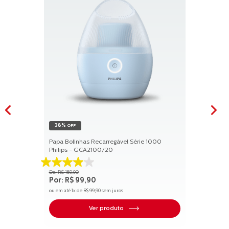
38%
OFF
Papa Bolinhas Recarregável Série 1000
Philips - GCA2100/20
4.1
R$
159
,
90
de
R$
99
,
90
5
ou em até
1
x de
R$
99
,
90
sem juros
estrelas.
17
Ver produto
avaliações