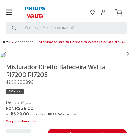
O que você está procurando?
Acessórios
Misturador Direito Batedeira Walita RI7200 RI7205
Misturador Direito Batedeira Walita
RI7200 RI7205
420613008961
15%
OFF
R$
34
,
00
R$
29
,
00
R$
29
,
00
ou
em até
1
x de
R$
29
,
00
sem juros
Ver parcelamento