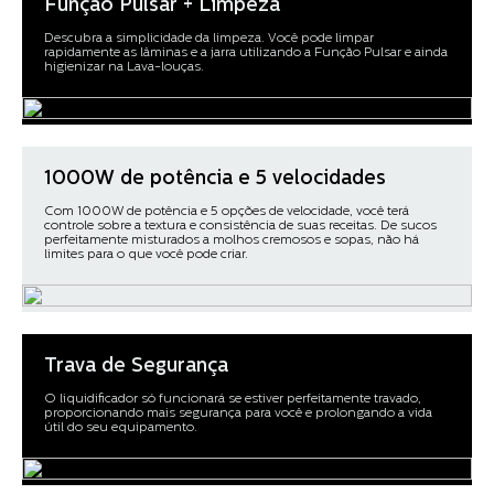
Função Pulsar + Limpeza
Descubra a simplicidade da limpeza. Você pode limpar
rapidamente as lâminas e a jarra utilizando a Função Pulsar e ainda
higienizar na Lava-louças.
1000W de potência e 5 velocidades
Com 1000W de potência e 5 opções de velocidade, você terá
controle sobre a textura e consistência de suas receitas. De sucos
perfeitamente misturados a molhos cremosos e sopas, não há
limites para o que você pode criar.
Trava de Segurança
O liquidificador só funcionará se estiver perfeitamente travado,
proporcionando mais segurança para você e prolongando a vida
útil do seu equipamento.