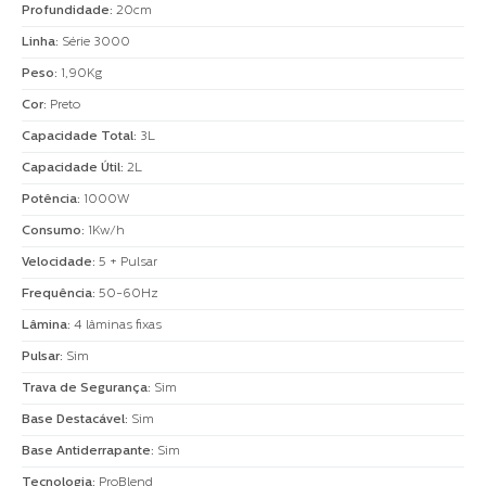
Profundidade
:
20cm
Linha
:
Série 3000
Peso
:
1,90Kg
Cor
:
Preto
Capacidade Total
:
3L
Capacidade Útil
:
2L
Potência
:
1000W
Consumo
:
1Kw/h
Velocidade
:
5 + Pulsar
Frequência
:
50-60Hz
Lâmina
:
4 lâminas fixas
Pulsar
:
Sim
Trava de Segurança
:
Sim
Base Destacável
:
Sim
Base Antiderrapante
:
Sim
Tecnologia
:
ProBlend