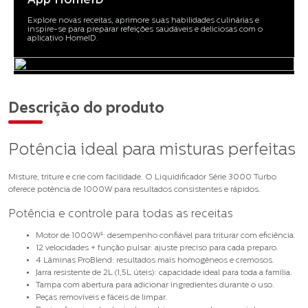
App HomeID
Explore novas receitas, aprimore suas habilidades culinárias e
inspire-se para preparar refeições saudáveis e deliciosas com o
aplicativo HomeID.​ ​
Descrição do produto
Potência ideal para misturas perfeitas
Misture, triture e crie com facilidade. O
Liquidificador Série 3000 Turbo
oferece potência de 1000W para resultados consistentes e rápidos.
Potência e controle para todas as receitas
Motor de 1000W
¹
:
desempenho confiável para triturar com eficiência.
12 velocidades + função pulsar:
ajuste preciso para cada preparo.
4 Lâminas ProBlend:
resultados mais homogêneos e cremosos.
Jarra resistente de 2L (1,5L úteis):
capacidade ideal para toda a família.
Tampa com abertura para adicionar ingredientes durante o uso.
Peças removíveis e fáceis de limpar.