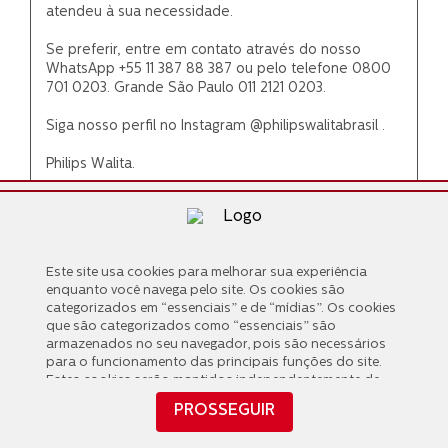
Este site usa cookies para melhorar sua experiência
Este site usa cookies para melhorar sua experiência
enquanto você navega pelo site. Os cookies são
enquanto você navega pelo site. Os cookies são
categorizados em “essenciais” e de “mídias”. Os cookies
categorizados em “essenciais” e de “mídias”. Os cookies
que são categorizados como “essenciais” são
que são categorizados como “essenciais” são
armazenados no seu navegador, pois são necessários
armazenados no seu navegador, pois são necessários
para o funcionamento das principais funções do site.
para o funcionamento das principais funções do site.
Estes cookies serão mantidos independentemente de
Estes cookies serão mantidos independentemente de
seu consentimento. Também usamos cookies de
seu consentimento. Também usamos cookies de
PROSSEGUIR
“mídias” compartilhados com terceiros que nos ajudam
PROSSEGUIR
“mídias” compartilhados com terceiros que nos ajudam
a analisar e entender como você usa este site,
a analisar e entender como você usa este site,
possibilitando interações futuras com você. Estes