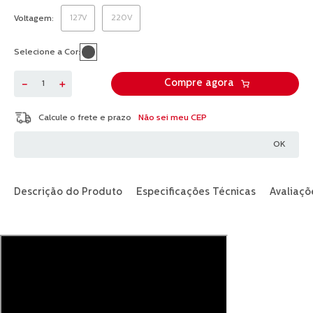
11
Reviews.
127V
220V
Voltagem
Link
abre
na
Selecione a Cor:
mesma
página.
－
＋
Compre agora
Não sei meu CEP
Descrição do Produto
Especificações Técnicas
Avaliaçõ