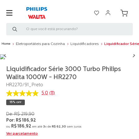
O que você está procurando?
Eletroportáteis para Cozinha
Liquidificadores
Liquidificador Sér
Liquidificador Série 3000 Turbo Philips
Walita 1000W - HR2270
HR2270/91_Preto
5.0
(11)
5.0
de
15%
OFF
5
estrelas,
R$
219
,
90
valor
médio
R$
186
,
92
de
R$
186
,
92
ou
em até
3
x de
R$
62
,
30
sem juros
avaliação.
Ver parcelamento
Read