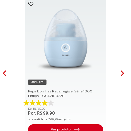
38%
OFF
Papa Bolinhas Recarregável Série 1000
Philips - GCA2100/20
4.1
R$
159
,
90
de
R$
99
,
90
5
ou em até
1
x de
R$
99
,
90
sem juros
estrelas.
17
Ver produto