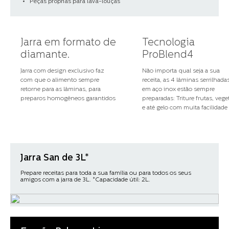
Peças próprias para lava-louças
Jarra em formato de
Tecnologia
diamante.
ProBlend4
Jarra com design exclusivo faz
Não importa qual seja a sua
com que o alimento sempre
receita, as 4 lâminas serrilhada
retorne para as lâminas, para
em aço inox estão sempre
preparos homogêneos garantidos
preparadas: Triture frutas, vege
e até gelo com muita facilidade
Jarra San de 3L*
Prepare receitas para toda a sua família ou para todos os seus
amigos com a jarra de 3L.​ *Capacidade útil: 2L.