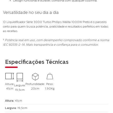
Design funcional e durável:
combina com qualquer cozinha.
Versatilidade no seu dia a dia
O Liquidificador Série 3000 Turbo Philips Walita 1000W Preto é o parceiro
certo para quem busca potência, praticidade e resultados perfeitos em todas
as receitas.
¹ Potência real em uso, com desempenho comprovado conforme a norma
IEC 60335-2-14. Mais transparência e confiança para o consumidor.
Especificações Técnicas
Altura:
Profundidade:
Peso:
Largura:
41cm
20cm
1,90Kg
19,5cm
Altura
:
41cm
Largura
:
19,5cm