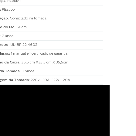
gia
:
RapidAir
:
Plástico
ação
:
Conectado na tomada
o do Fio
:
80cm
a
:
2 anos
metro
:
UL-BR 22.4602
clusos
:
1 manual e 1 certificado de garantia
o da Caixa
:
38,5 cm X35,5 cm X 35,5cm
 da Tomada
:
3 pinos
gem da Tomada
:
220v - 10A | 127v - 20A