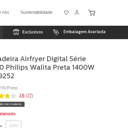
e nós
Sustentabilidade
Embalagem Avariada
Exclusivos
adeira Airfryer Digital Série
0 Philips Walita Preta 1400W
I9252
/91/Preto
3.8
(77)
átis Sul e Sudeste
as,
celamento
220V
m