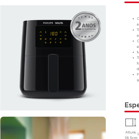
C
a
T
a
C
a
M
T
f
d
F
l
Espe
Altura:
38,5cm