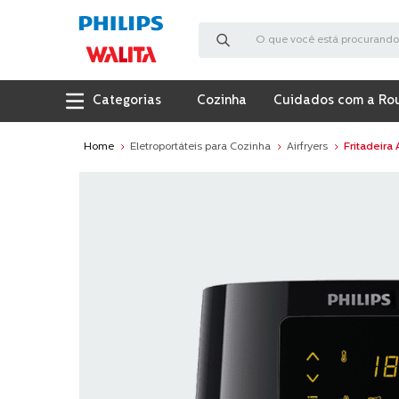
O que você está procurando?
Cozinha
Cuidados com a Ro
Eletroportáteis para Cozinha
Airfryers
Fritadeira