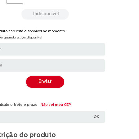
ção.
Indisponível
ws.
oduto não está disponível no momento
a
er quando estiver disponível
.
Enviar
Não sei meu CEP
rição do produto