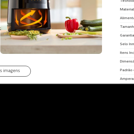
Tecnolo
Material
Aliment
Tamanh
Garanti
Selo In
Itens In
Dimensã
Padrão
is imagens
Ampera