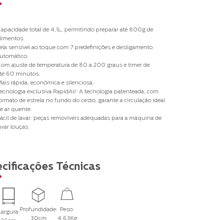
apacidade total de 4,1L, permitindo preparar até 800g de
limentos.
ela sensível ao toque com 7 predefinições e desligamento
utomático.
om ajuste de temperatura de 80 a 200 graus e timer de
té 60 minutos.
ais rápida, econômica e silenciosa.
ecnologia exclusiva RapidAir: A tecnologia patenteada, com
ormato de estrela no fundo do cesto, garante a circulação ideal
e ar quente.
ácil de lavar: peças removíveis adequadas para a máquina de
avar louças.
cificações Técnicas
Profundidade:
Peso:
Largura:
30cm
4,63Kg