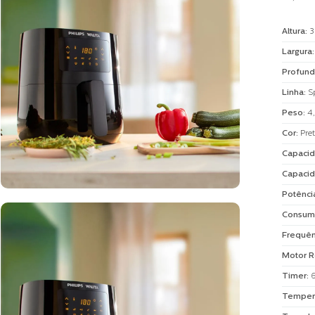
Altura
:
3
Largura
Profund
Linha
:
S
Peso
:
4
Cor
:
Pre
Capacid
Capacid
Potênci
Consum
Frequên
Motor R
Timer
:
Temper