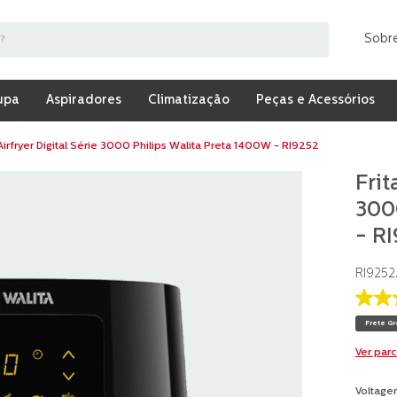
Sobr
upa
Aspiradores
Climatização
Peças e Acessórios
 Airfryer Digital Série 3000 Philips Walita Preta 1400W - RI9252
Frit
300
- R
RI9252
3.8
de
Frete Gr
5
estrel
Ver par
valor
médio
de
Voltage