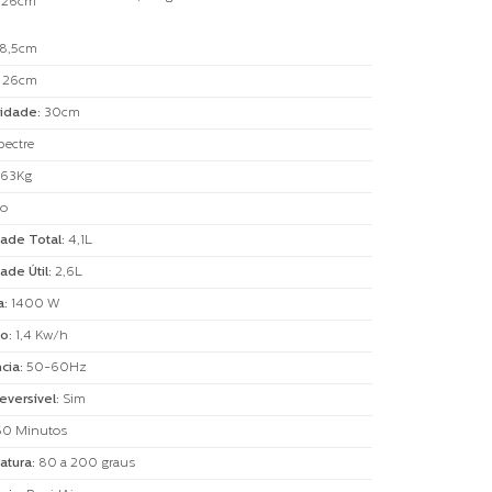
26cm
8,5cm
:
26cm
idade
:
30cm
pectre
,63Kg
to
ade Total
:
4,1L
ade Útil
:
2,6L
a
:
1400 W
o
:
1,4 Kw/h
cia
:
50-60Hz
eversível
:
Sim
60 Minutos
atura
:
80 a 200 graus