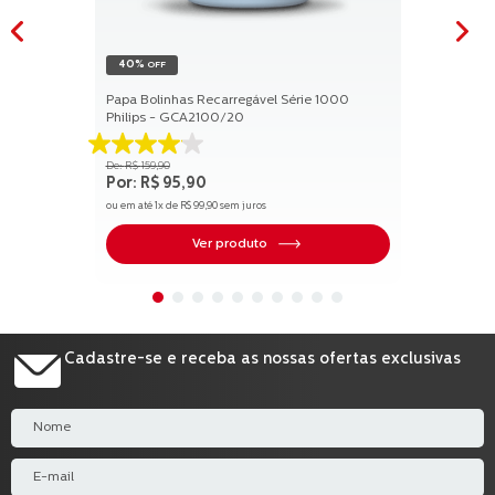
40%
OFF
Papa Bolinhas Recarregável Série 1000
Philips - GCA2100/20
4.1
R$
159
,
90
de
R$
95
,
90
5
ou em até
1
x de
R$
99
,
90
sem juros
estrelas.
17
Ver produto
avaliações
Cadastre-se e receba as nossas ofertas exclusivas