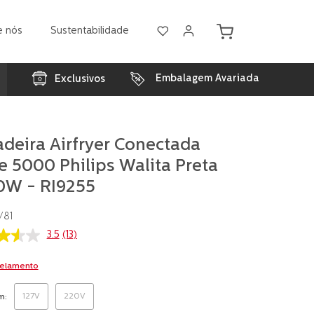
e nós
Sustentabilidade
Embalagem Avariada
Exclusivos
adeira Airfryer Conectada
e 5000 Philips Walita Preta
0W - RI9255
/81
3.5
(13)
celamento
as,
127V
220V
m