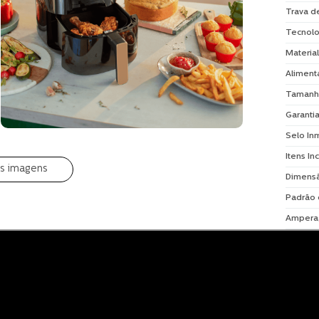
Trava d
Tecnolo
Material
Aliment
Tamanh
Garanti
Selo In
Itens In
is imagens
Dimensã
Padrão
Ampera