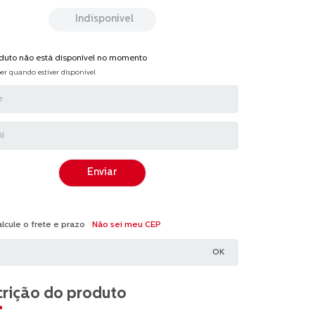
ção.
Indisponível
ws.
oduto não está disponível no momento
er quando estiver disponível
a
.
Enviar
Não sei meu CEP
rição do produto