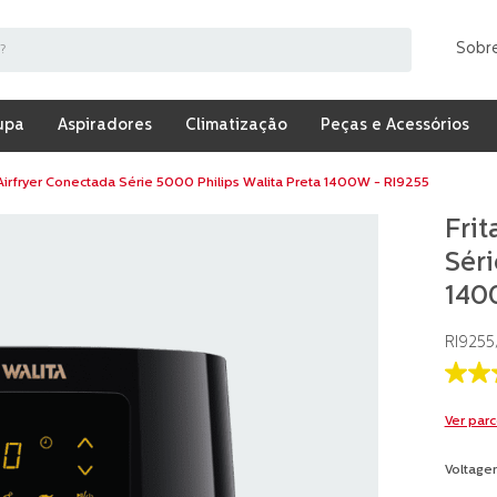
Sobr
upa
Aspiradores
Climatização
Peças e Acessórios
 Airfryer Conectada Série 5000 Philips Walita Preta 1400W - RI9255
Frit
Séri
140
RI9255
3.5
de
5
Ver par
estrel
valor
médio
Voltage
de