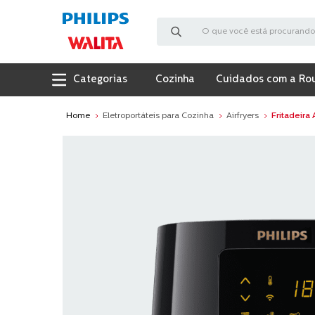
O que você está procurando?
Cozinha
Cuidados com a Ro
Eletroportáteis para Cozinha
Airfryers
Fritadeira