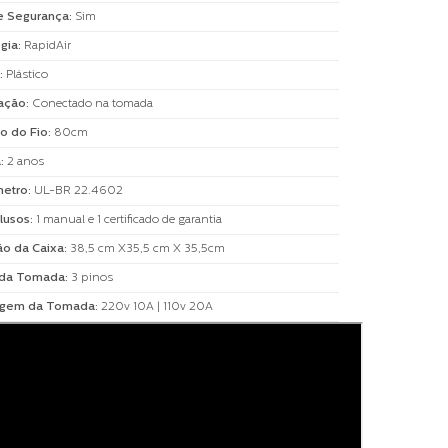
e Segurança
:
Sim
gia
:
RapidAir
:
Plástico
ação
:
Conectado na tomada
o do Fio
:
80cm
a
:
2 anos
metro
:
UL-BR 22.4602
clusos
:
1 manual e 1 certificado de garantia
o da Caixa
:
38,5 cm X35,5 cm X 35,5cm
 da Tomada
:
3 pinos
gem da Tomada
:
220v 10A | 110v 20A