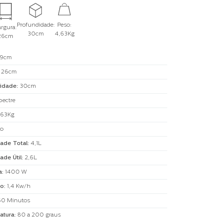
Profundidade:
Peso:
rgura:
30cm
4,63Kg
26cm
9cm
:
26cm
idade
:
30cm
pectre
,63Kg
to
ade Total
:
4,1L
ade Útil
:
2,6L
a
:
1400 W
o
:
1,4 Kw/h
60 Minutos
atura
:
80 a 200 graus