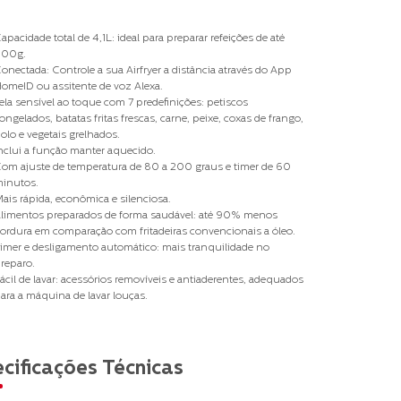
apacidade total de 4,1L: ideal para preparar refeições de até
00g.
onectada: Controle a sua Airfryer a distância através do App
omeID ou assitente de voz Alexa.
ela sensível ao toque com 7 predefinições: petiscos
ongelados, batatas fritas frescas, carne, peixe, coxas de frango,
olo e vegetais grelhados.
nclui a função manter aquecido.
om ajuste de temperatura de 80 a 200 graus e timer de 60
inutos.
ais rápida, econômica e silenciosa.
limentos preparados de forma saudável: até 90% menos
ordura em comparação com fritadeiras convencionais a óleo.
imer e desligamento automático: mais tranquilidade no
reparo.
ácil de lavar: acessórios removíveis e antiaderentes, adequados
ara a máquina de lavar louças.
cificações Técnicas