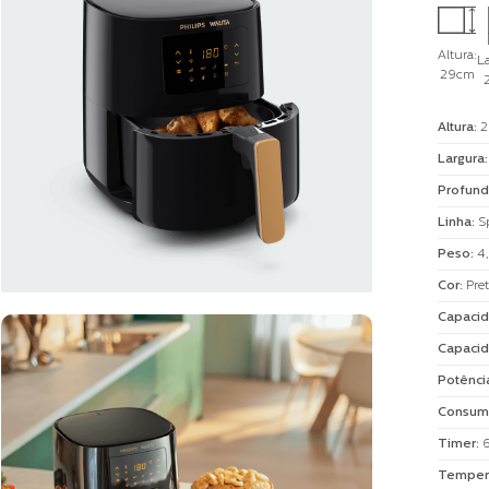
Altura:
La
29cm
Altura
:
2
Largura
Profund
Linha
:
S
Peso
:
4
Cor
:
Pre
Capacid
Capacid
Potênci
Consum
Timer
:
Temper