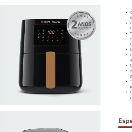
C
8
C
H
T
c
b
I
C
m
M
A
g
T
p
F
p
Espe