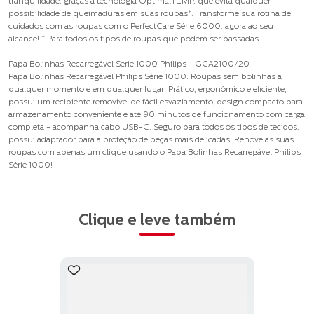
tranquilidade, graças à tecnologia OptimalTEMP, que evita qualquer
possibilidade de queimaduras em suas roupas*. Transforme sua rotina de
cuidados com as roupas com o PerfectCare Série 6000, agora ao seu
alcance! * Para todos os tipos de roupas que podem ser passadas
Papa Bolinhas Recarregável Série 1000 Philips - GCA2100/20
Papa Bolinhas Recarregável Philips Série 1000: Roupas sem bolinhas a
qualquer momento e em qualquer lugar! Prático, ergonômico e eficiente,
possui um recipiente removível de fácil esvaziamento, design compacto para
armazenamento conveniente e até 90 minutos de funcionamento com carga
completa - acompanha cabo USB-C. Seguro para todos os tipos de tecidos,
possui adaptador para a proteção de peças mais delicadas. Renove as suas
roupas com apenas um clique usando o Papa Bolinhas Recarregável Philips
Série 1000!
Clique e leve também