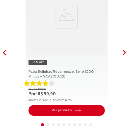
38%
OFF
Papa Bolinhas Recarregável Série 1000
Philips - GCA2100/20
4.1
R$
159
,
90
de
R$
99
,
90
5
ou em até
1
x de
R$
99
,
90
sem juros
estrelas.
17
Ver produto
avaliações