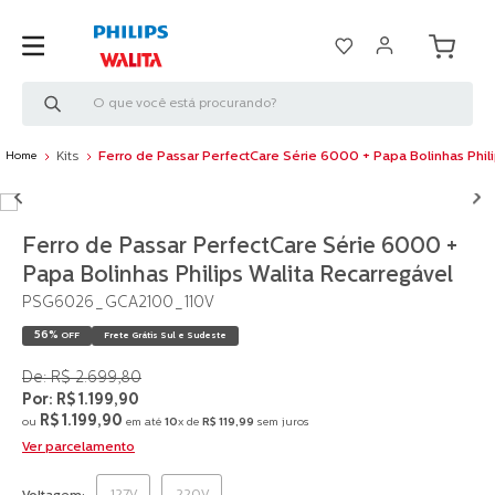
O que você está procurando?
Kits
Ferro de Passar PerfectCare Série 6000 + Papa Bolinhas Phili
Ferro de Passar PerfectCare Série 6000 +
Papa Bolinhas Philips Walita Recarregável
PSG6026_GCA2100_110V
56%
OFF
Frete Grátis Sul e Sudeste
R$
2
.
699
,
80
R$
1
.
199
,
90
R$
1
.
199
,
90
ou
em até
10
x de
R$
119
,
99
sem juros
Ver parcelamento