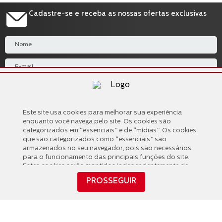
Cadastre-se e receba as nossas ofertas exclusivas
Li e concordo com os Termos & Condições e com a Política de Privacidade.
Cadastre-se
Este site usa cookies para melhorar sua experiência
Este site usa cookies para melhorar sua experiência
enquanto você navega pelo site. Os cookies são
enquanto você navega pelo site. Os cookies são
categorizados em “essenciais” e de “mídias”. Os cookies
categorizados em “essenciais” e de “mídias”. Os cookies
que são categorizados como “essenciais” são
que são categorizados como “essenciais” são
armazenados no seu navegador, pois são necessários
armazenados no seu navegador, pois são necessários
para o funcionamento das principais funções do site.
para o funcionamento das principais funções do site.
Estes cookies serão mantidos independentemente de
Estes cookies serão mantidos independentemente de
seu consentimento. Também usamos cookies de
seu consentimento. Também usamos cookies de
PROSSEGUIR
Institucional
+
“mídias” compartilhados com terceiros que nos ajudam
PROSSEGUIR
“mídias” compartilhados com terceiros que nos ajudam
a analisar e entender como você usa este site,
a analisar e entender como você usa este site,
possibilitando interações futuras com você. Estes
Informações Úteis
+
possibilitando interações futuras com você. Estes
cookies serão armazenados em seu navegador apenas
cookies serão armazenados em seu navegador apenas
com o seu consentimento e você tem a opção de
com o seu consentimento e você tem a opção de