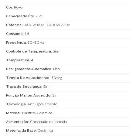
Cor
:
Roxo
Capacidade Útil
:
250
Potência
:
1400W 110v | 2000W 220v
Consumo
:
1,4
Frequência
:
50-60Hz
Controle de Temperatura
:
Sim
Temperatura
:
4
Desligamento Automático
:
Não
Tempo De Aquecimento
:
30seg
Trava de Segurança
:
Sim
Função Manter Aquecido
:
Sim
Tecnologia
:
Anti-gotejamento
Material
:
Plástico/Cerâmica
Alimentação
:
Conectado na tomada
Meterial da Base
:
Cerâmica