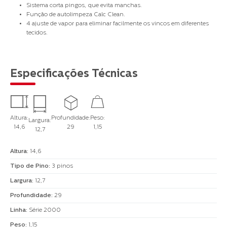
Sistema corta pingos, que evita manchas.
Função de autolimpeza Calc Clean.
4 ajuste de vapor para eliminar facilmente os vincos em diferentes
tecidos.
Especificações Técnicas
Altura:
Profundidade:
Peso:
Largura:
14,6
29
1,15
12,7
Altura
:
14,6
Tipo de Pino
:
3 pinos
Largura
:
12,7
Profundidade
:
29
Linha
:
Série 2000
Peso
:
1,15