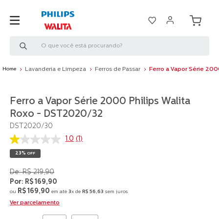
O que você está procurando?
Lavanderia e Limpeza
Ferros de Passar
Ferro a Vapor Série 20
Ferro a Vapor Série 2000 Philips Walita
Roxo - DST2020/32
DST2020/30
1.0
(1)
1.0
de
23%
OFF
5
estrelas,
R$
219
,
90
valor
médio
R$
169
,
90
de
R$
169
,
90
ou
em até
3
x de
R$
56
,
63
sem juros
avaliação.
Ver parcelamento
Read
a