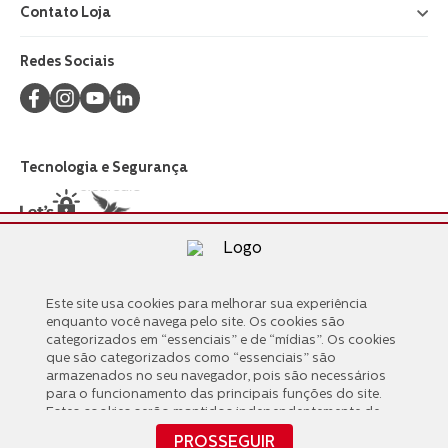
Contato Loja
+
Redes Sociais
Tecnologia e Segurança
Formas de Pagamento
Este site usa cookies para melhorar sua experiência
Este site usa cookies para melhorar sua experiência
enquanto você navega pelo site. Os cookies são
enquanto você navega pelo site. Os cookies são
categorizados em “essenciais” e de “mídias”. Os cookies
categorizados em “essenciais” e de “mídias”. Os cookies
que são categorizados como “essenciais” são
que são categorizados como “essenciais” são
armazenados no seu navegador, pois são necessários
armazenados no seu navegador, pois são necessários
para o funcionamento das principais funções do site.
para o funcionamento das principais funções do site.
Estes cookies serão mantidos independentemente de
Estes cookies serão mantidos independentemente de
seu consentimento. Também usamos cookies de
seu consentimento. Também usamos cookies de
PROSSEGUIR
“mídias” compartilhados com terceiros que nos ajudam
PROSSEGUIR
Copyright © 2024
www.walita.com.br
,