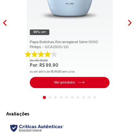
38%
OFF
Papa Bolinhas Recarregável Série 1000
Philips - GCA2100/20
4.1
R$
159
,
90
de
R$
99
,
90
5
ou em até
1
x de
R$
99
,
90
sem juros
estrelas.
17
Ver produto
avaliações