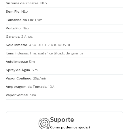
Sistema de Encaixe
:
Não
Sem Fio
:
Não
Tamanho do Fio
:
1,9m
Porta Fio
:
Não
Garantia
:
2 Anos
Selo Inmetro
:
4801013.31 / 4301005.31
Itens Inclusos
:
1 manual e 1 certificado de garantia
Autolimpeza
:
Sim
Spray de Água
:
Sim
Vapor Contínuo
:
25g/min
Amperagem da Tomada
:
10A
Vapor Vertical
:
Sim
Suporte
Como podemos ajudar?