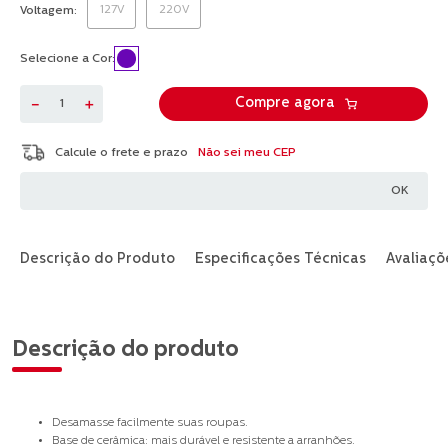
Review.
127V
220V
Voltagem
Link
abre
na
Selecione a Cor:
mesma
página.
－
＋
Compre agora
Não sei meu CEP
Descrição do Produto
Especificações Técnicas
Avaliaçõ
Descrição do produto
Desamasse facilmente suas roupas.
Base de cerâmica: mais durável e resistente a arranhões.