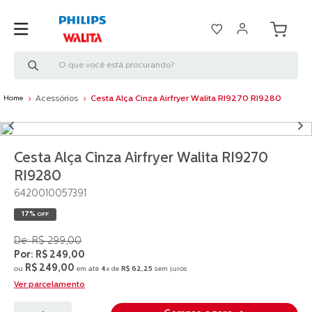
O que você está procurando?
Acessórios
Cesta Alça Cinza Airfryer Walita RI9270 RI9280
Cesta Alça Cinza Airfryer Walita RI9270
RI9280
6420010057391
17%
OFF
R$
299
,
00
R$
249
,
00
R$
249
,
00
ou
em até
4
x de
R$
62
,
25
sem juros
Ver parcelamento