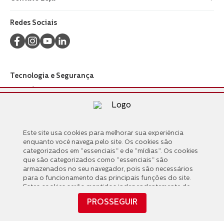
Redes Sociais
Tecnologia e Segurança
Este site usa cookies para melhorar sua experiência
Este site usa cookies para melhorar sua experiência
Formas de Pagamento
enquanto você navega pelo site. Os cookies são
enquanto você navega pelo site. Os cookies são
categorizados em “essenciais” e de “mídias”. Os cookies
categorizados em “essenciais” e de “mídias”. Os cookies
que são categorizados como “essenciais” são
que são categorizados como “essenciais” são
armazenados no seu navegador, pois são necessários
armazenados no seu navegador, pois são necessários
para o funcionamento das principais funções do site.
para o funcionamento das principais funções do site.
Estes cookies serão mantidos independentemente de
Estes cookies serão mantidos independentemente de
seu consentimento. Também usamos cookies de
seu consentimento. Também usamos cookies de
PROSSEGUIR
“mídias” compartilhados com terceiros que nos ajudam
PROSSEGUIR
“mídias” compartilhados com terceiros que nos ajudam
a analisar e entender como você usa este site,
a analisar e entender como você usa este site,
Copyright © 2024
www.walita.com.br
,
possibilitando interações futuras com você. Estes
possibilitando interações futuras com você. Estes
TODOS OS DIREITOS RESERVADOS