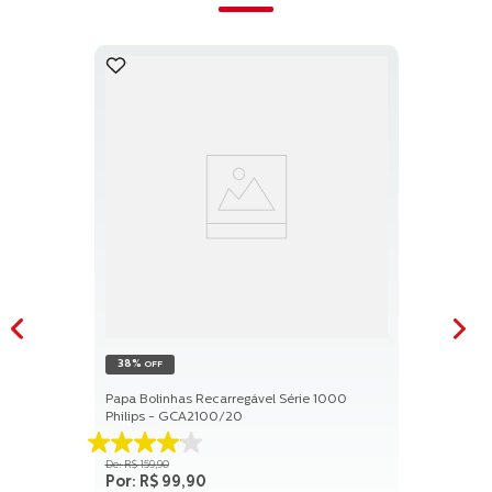
38%
OFF
Papa Bolinhas Recarregável Série 1000
Philips - GCA2100/20
4.1
R$
159
,
90
de
R$
99
,
90
5