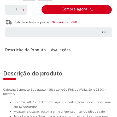
－
＋
Compre agora
Não sei meu CEP
Descrição do Produto
Avaliações
Descrição do produto
Cafeteira Espresso Superautomática LatteGo Philips Walita Série 2300 -
EP2330
Sistema LatteGo de limpeza rápida: 2 partes, sem tubos e pode lavar
em 10 segundos.
Moagem ajustável: escolha entre diferentes intensidades de café.
Tecnologia SilentBrew: preparo silencioso, mesmo durante moagem