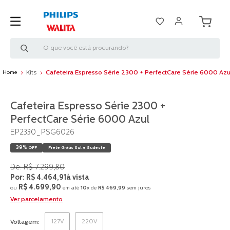
O que você está procurando?
Kits
Cafeteira Espresso Série 2300 + PerfectCare Série 6000 Azu
Cafeteira Espresso Série 2300 +
PerfectCare Série 6000 Azul
EP2330_PSG6026
39%
OFF
Frete Grátis Sul e Sudeste
R$
7
.
299
,
80
R$
4
.
464
,
91
à vista
R$
4
.
699
,
90
ou
em até
10
x de
R$
469
,
99
sem juros
Ver parcelamento
127V
220V
Voltagem