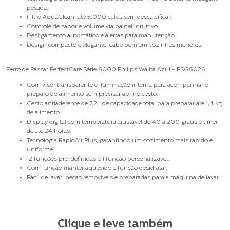
pesada.
Filtro AquaClean: até 5.000 cafés sem descalcificar.
Controle de sabor e volume via painel intuitivo.
Desligamento automático e alertas para manutenção.
Design compacto e elegante: cabe bem em cozinhas menores.
Ferro de Passar PerfectCare Série 6000 Philips Walita Azul - PSG6026
Com visor transparente e iluminação interna para acompanhar o
preparo do alimento sem precisar abrir o cesto.
Cesto antiaderente de 7,2L de capacidade total para preparar até 1,4 kg
de alimento.
Display digital com temperatura ajustável de 40 a 200 graus e timer
de até 24 horas.
Tecnologia RapidAir Plus, garantindo um cozimento mais rápido e
uniforme.
12 funções pré-definidas e 1 função personalizável.
Com função manter aquecido e função desidratar.
Fácil de lavar: peças removíveis e preparadas para a máquina de lavar.
Clique e leve também