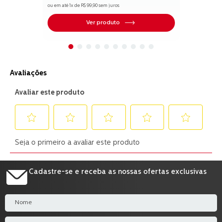
ou em até
1
x de
R$
99
,
90
sem juros
estrelas.
17
Ver produto
avaliações
Cadastre-se e receba as nossas ofertas exclusivas