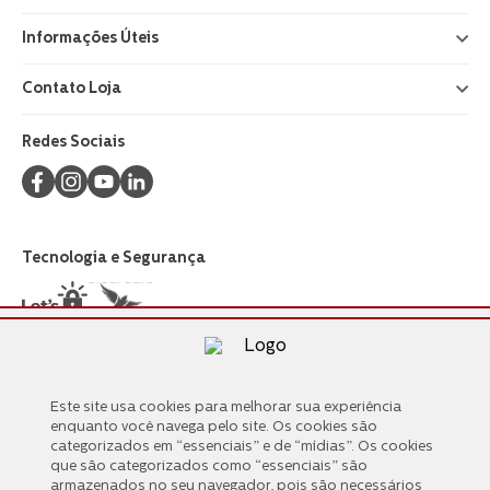
Informações Úteis
+
Contato Loja
+
Redes Sociais
Tecnologia e Segurança
Formas de Pagamento
Este site usa cookies para melhorar sua experiência
Este site usa cookies para melhorar sua experiência
enquanto você navega pelo site. Os cookies são
enquanto você navega pelo site. Os cookies são
categorizados em “essenciais” e de “mídias”. Os cookies
categorizados em “essenciais” e de “mídias”. Os cookies
que são categorizados como “essenciais” são
que são categorizados como “essenciais” são
armazenados no seu navegador, pois são necessários
armazenados no seu navegador, pois são necessários