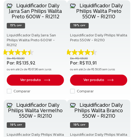
15%
19%
OFF
OFF
Liquidificador Daily Jarra San
Liquidificador Daily Philips Walita
Philips Walita Preto 600W -
Preto 550W - RI2110
RI2112
4.5
4.5
R$
159
,
90
R$
139
,
90
de
de
R$
135
,
92
R$
113
,
91
5
5
ou em até
2
x de
R$
67
,
96
sem juros
ou em até
2
x de
R$
59
,
95
sem juros
estrelas.
estrelas.
84
84
Ver produto
Ver produto
avaliações
avaliações
Comparar
Comparar
19%
19%
OFF
OFF
Liquidificador Daily Philips Walita
Liquidificador Daily Philips Walita