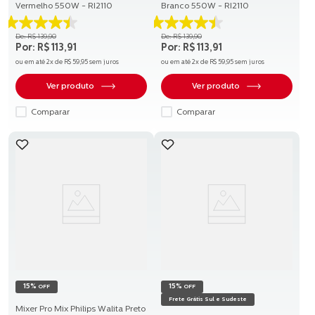
Vermelho 550W - RI2110
Branco 550W - RI2110
4.5
4.5
R$
139
,
90
R$
139
,
90
de
de
R$
113
,
91
R$
113
,
91
5
5
ou em até
2
x de
R$
59
,
95
sem juros
ou em até
2
x de
R$
59
,
95
sem juros
estrelas.
estrelas.
84
84
Ver produto
Ver produto
avaliações
avaliações
Comparar
Comparar
15%
15%
OFF
OFF
Frete Grátis Sul e Sudeste
Mixer Pro Mix Philips Walita Preto