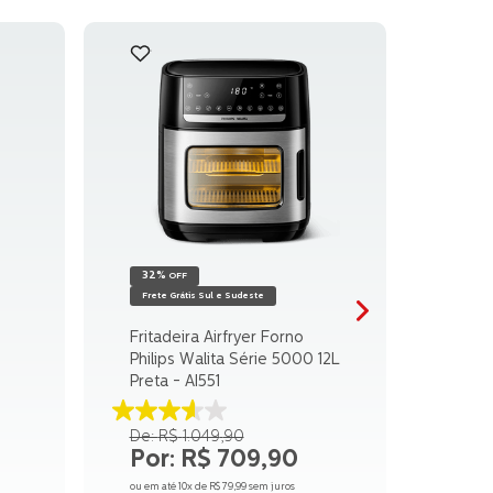
32%
OFF
Frete Grátis Sul e Sudeste
Fritadeira Airfryer Forno
Philips Walita Série 5000 12L
Preta - AI551
3.6
R$
1
.
049
,
90
de
R$
709
,
90
5
estrelas.
ou em até
10
x de
R$
79
,
99
sem juros