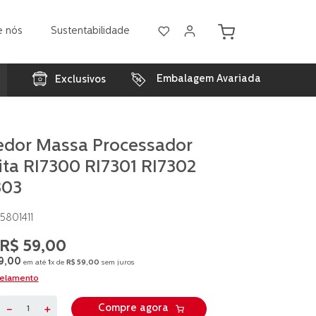
e nós
Sustentabilidade
Embalagem Avariada
Exclusivos
edor Massa Processador
ita RI7300 RI7301 RI7302
303
801411
R$
59
,
00
9
,
00
em até
1
x de
R$
59
,
00
sem juros
celamento
－
＋
Compre agora