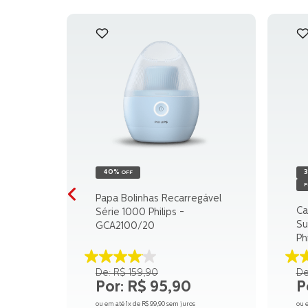
40%
OFF
F
Papa Bolinhas Recarregável
Ca
Série 1000 Philips -
Su
GCA2100/20
Ph
EP
4.1
3.
R$
159
,
90
de
d
R$
95
,
90
5
5
estrelas.
es
ou em até
1
x de
R$
99
,
90
sem juros
ou 