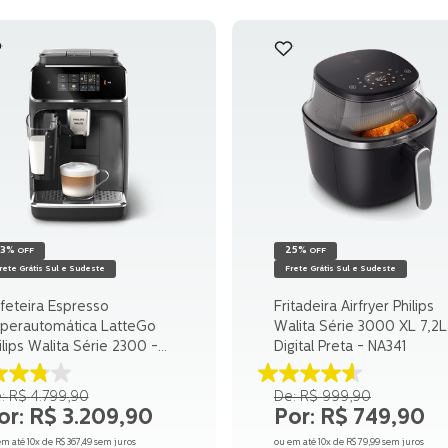
33%
25%
OFF
OFF
rete Grátis Sul e Sudeste
Frete Grátis Sul e Sudeste
feteira Espresso
Fritadeira Airfryer Philips
perautomática LatteGo
Walita Série 3000 XL 7,2L
ilips Walita Série 2300 -
Digital Preta - NA341
2330
8
4.6
R$
4
.
799
,
90
R$
999
,
90
e
de
R$
3
.
209
,
90
R$
749
,
90
5
trelas.
estrelas.
em até
10
x de
R$
367
,
49
sem juros
ou em até
10
x de
R$
79
,
99
sem juros