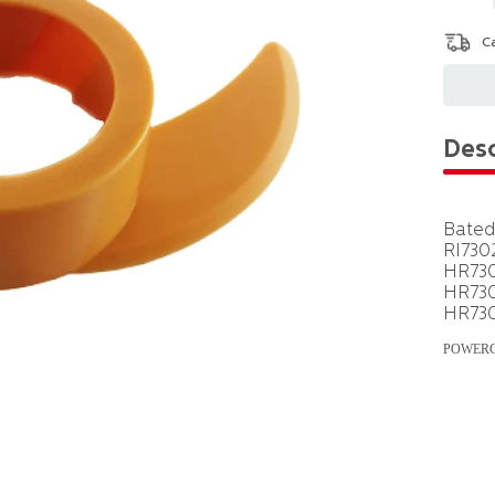
Desc
Bated
RI730
HR730
HR730
HR730
POWER