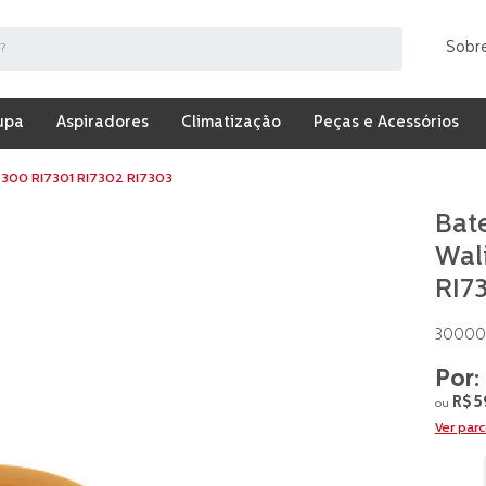
Sobr
upa
Aspiradores
Climatização
Peças e Acessórios
7300 RI7301 RI7302 RI7303
Bat
Wal
RI7
300005
R$
5
ou
Ver par