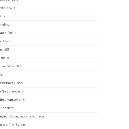
érie 7000
,08
melho
ade Útil
:
5L
a
:
650
o
:
,65
ade
:
10
cia
:
50-60Hz
Sim
eversível
:
Não
e Segurança
:
Sim
tiderrapante
:
Sim
:
Plástico
ação
:
Conectado na tomada
o do Fio
:
80 cm