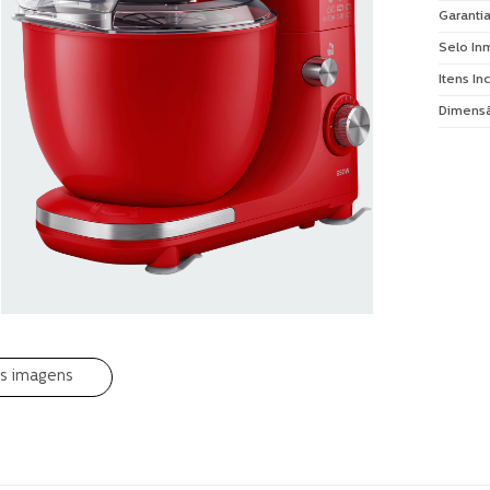
Garanti
Selo In
Itens In
Dimensã
is imagens