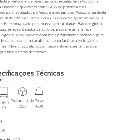
idade e performance para criar suas receitas favoritas com a
a Planetária que conta com 650W de potência e 10
des para resultados perfeitos e mais rápidos! Possui uma tigela
cidade total de 5 litros. Com um lindo design acompanha 3
s: Batedor raquete para massas estruturadas, Batedor globo
sas aeradas, Batedor gancho para sovar e uma tampa
pingos que vai proporcionar mais praticidade e menos sujeira,
 bocal tem uma maior abertura para facilitar a inclusão de
ntes. Além disso, ela possui base antiderrapante, trava de
a e fácil sistema de encaixe.
cificações Técnicas
Profundidade:
Peso:
rgura:
22,3
4,08
39
4
:
39
idade
:
22,3