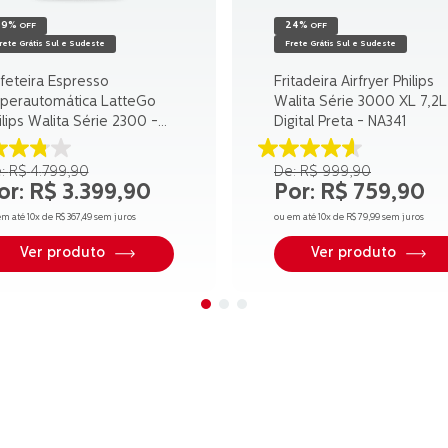
29%
24%
OFF
OFF
rete Grátis Sul e Sudeste
Frete Grátis Sul e Sudeste
feteira Espresso
Fritadeira Airfryer Philips
perautomática LatteGo
Walita Série 3000 XL 7,2L
ilips Walita Série 2300 -
Digital Preta - NA341
2330
8
4.6
R$
4
.
799
,
90
R$
999
,
90
e
de
R$
3
.
399
,
90
R$
759
,
90
5
trelas.
estrelas.
em até
10
x de
R$
367
,
49
sem juros
ou em até
10
x de
R$
79
,
99
sem juros
0
23
aliações
avaliações
Ver produto
Ver produto