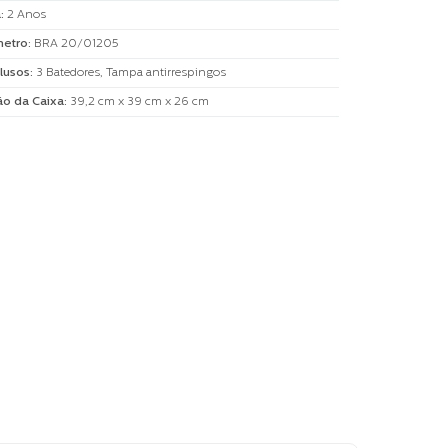
a
:
2 Anos
metro
:
BRA 20/01205
clusos
:
3 Batedores, Tampa antirrespingos
o da Caixa
:
39,2 cm x 39 cm x 26 cm