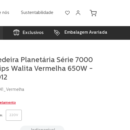
e nós
Sustentabilidade
Embalagem Avariada
Exclusivos
deira Planetária Série 7000
lips Walita Vermelha 650W -
912
/41_Vermelha
celamento
220V
m