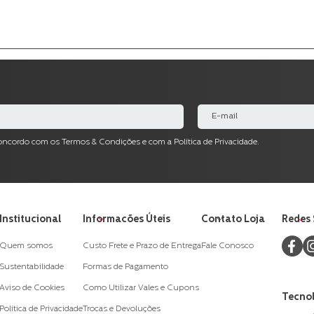
concordo com os Termos & Condições e com a Política de Privacidade.
Institucional
Informacões Úteis
Contato Loja
Redes 
Quem somos
Custo Frete e Prazo de Entrega
Fale Conosco
Sustentabilidade
Formas de Pagamento
Aviso de Cookies
Como Utilizar Vales e Cupons
Tecnol
Política de Privacidade
Trocas e Devoluções