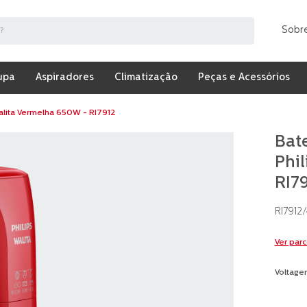
Sobr
upa
Aspiradores
Climatização
Peças e Acessórios
alita Vermelha 650W - RI7912
Bate
Phi
RI7
RI7912
Ver par
Voltage