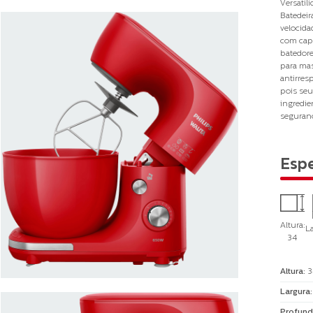
Versatil
Batedeir
velocida
com capa
batedore
para mas
antirres
pois seu
ingredie
seguranç
Espe
Altura:
La
34
Altura
:
3
Largura
Profund