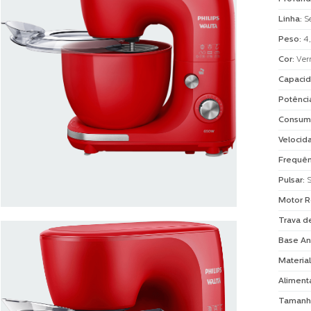
Linha
:
S
Peso
:
4
Cor
:
Ver
Capacid
Potênci
Consum
Velocid
Frequên
Pulsar
:
Motor R
Trava d
Base An
Material
Aliment
Tamanh