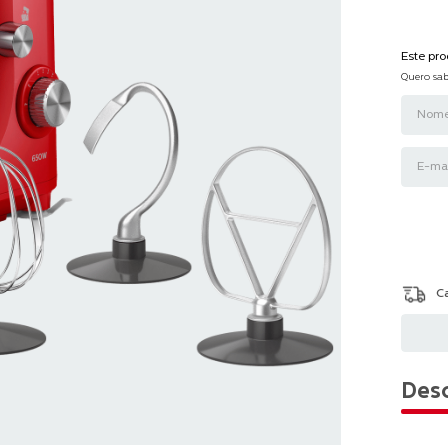
Este pr
Quero sab
Desc