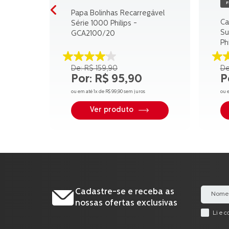
F
Papa Bolinhas Recarregável
Ca
Série 1000 Philips -
Su
GCA2100/20
Ph
EP
4.1
3.
R$
159
,
90
de
d
R$
95
,
90
5
5
estrelas.
es
ou em até
1
x de
R$
99
,
90
sem juros
ou 
17
2
avaliações
av
Ver produto
Cadastre-se e receba as
nossas ofertas exclusivas
Li e 