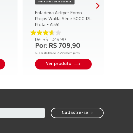
Frete Grátis Sul e Sudeste
Fritadeira Airfryer Forno
Philips Walita Série 5000 12L
Preta - AI551
3.6
R$
1
.
049
,
90
de
R$
709
,
90
5
estrelas.
ou em até
10
x de
R$
79
,
99
sem juros
27
avaliações
Ver produto
Cadastre-se