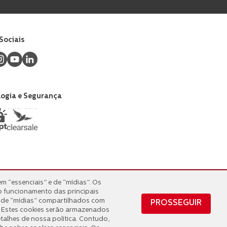
Sociais
ogia e Segurança
m “essenciais” e de “mídias”. Os
m “essenciais” e de “mídias”. Os
o funcionamento das principais
o funcionamento das principais
 de “mídias” compartilhados com
 de “mídias” compartilhados com
PROSSEGUIR
PROSSEGUIR
ê. Estes cookies serão armazenados
ê. Estes cookies serão armazenados
alhes de nossa política. Contudo,
alhes de nossa política. Contudo,