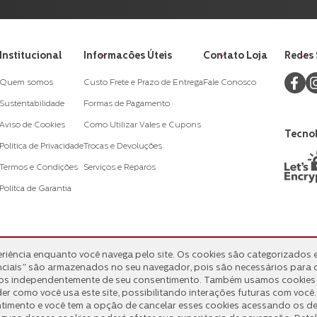
Institucional
Informacões Úteis
Contato Loja
Redes 
Quem somos
Custo Frete e Prazo de Entrega
Fale Conosco
Sustentabilidade
Formas de Pagamento
Aviso de Cookies
Como Utilizar Vales e Cupons
Tecnol
Política de Privacidade
Trocas e Devoluções
Termos e Condições
Serviços e Reparos
Polítca de Garantia
Formas de Pagamento
eriência enquanto você navega pelo site. Os cookies são categorizados e
eriência enquanto você navega pelo site. Os cookies são categorizados e
ciais” são armazenados no seu navegador, pois são necessários para 
ciais” são armazenados no seu navegador, pois são necessários para 
idos independentemente de seu consentimento. Também usamos cookies
idos independentemente de seu consentimento. Também usamos cookies
der como você usa este site, possibilitando interações futuras com voc
der como você usa este site, possibilitando interações futuras com voc
imento e você tem a opção de cancelar esses cookies acessando os det
imento e você tem a opção de cancelar esses cookies acessando os det
Copyright © 2024
www.walita.com.br
, TODOS OS DIREITOS RESERVADOS