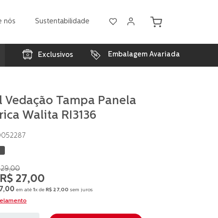
e nós
Sustentabilidade
Embalagem Avariada
Exclusivos
l Vedação Tampa Panela
rica Walita RI3136
0052287
29
,
00
R$
27
,
00
7
,
00
em até
1
x de
R$
27
,
00
sem juros
celamento