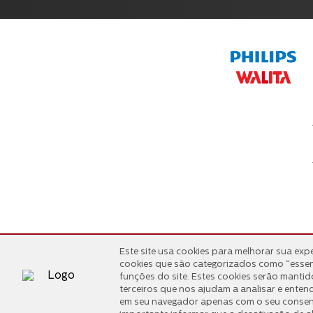
Este site usa cookies para melhorar sua exp
Este site usa cookies para melhorar sua exp
cookies que são categorizados como “essen
cookies que são categorizados como “essen
funções do site. Estes cookies serão mant
funções do site. Estes cookies serão mant
terceiros que nos ajudam a analisar e enten
terceiros que nos ajudam a analisar e enten
em seu navegador apenas com o seu consent
em seu navegador apenas com o seu consent