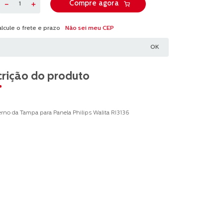
－
＋
Compre agora
Não sei meu CEP
rição do produto
erno da Tampa para Panela Philips Walita RI3136