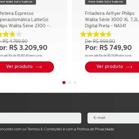
rete Grátis Sul e Sudeste
Frete Grátis Sul e Sudeste
feteira Espresso
Fritadeira Airfryer Philips
perautomática LatteGo
Walita Série 3000 XL 7,2L
ilips Walita Série 2300 -
Digital Preta - NA341
2330
8
4.6
R$
4
.
799
,
90
R$
999
,
90
e
de
R$
3
.
209
,
90
R$
749
,
90
5
trelas.
estrelas.
em até
10
x de
R$
367
,
49
sem juros
ou em até
10
x de
R$
79
,
99
sem juros
0
23
aliações
avaliações
Ver produto
Ver produto
concordo com os Termos & Condições e com a Política de Privacidade.