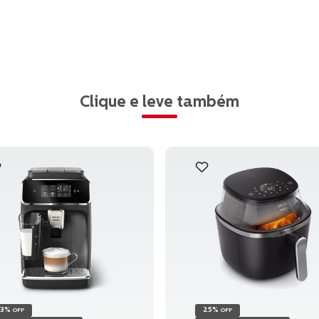
Clique e leve também
33%
25%
OFF
OFF