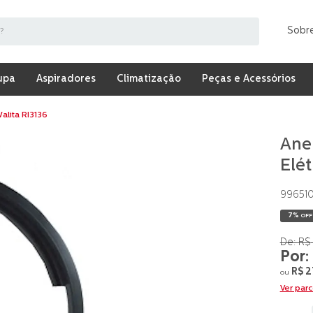
Sobr
upa
Aspiradores
Climatização
Peças e Acessórios
alita RI3136
Ane
Elét
99651
7%
OFF
R$
R$
2
ou
Ver par