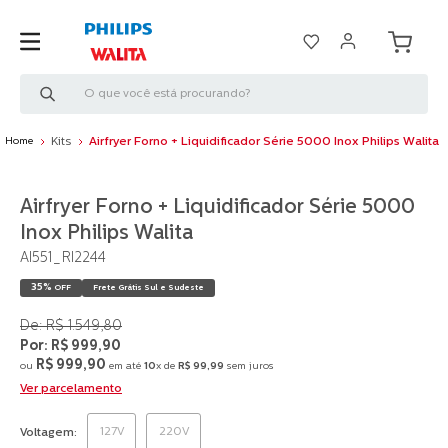
O que você está procurando?
Kits
Airfryer Forno + Liquidificador Série 5000 Inox Philips Walita
Airfryer Forno + Liquidificador Série 5000
Inox Philips Walita
AI551_RI2244
35%
OFF
Frete Grátis Sul e Sudeste
R$
1
.
549
,
80
R$
999
,
90
R$
999
,
90
ou
em até
10
x de
R$
99
,
99
sem juros
Ver parcelamento
127V
220V
Voltagem