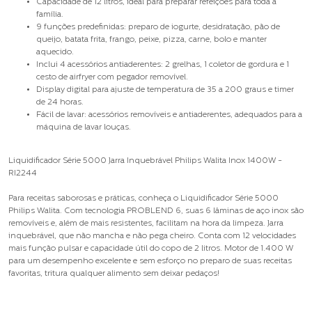
Capacidade de 12 litros, ideal para preparar refeições para toda a
família.
9 funções predefinidas: preparo de iogurte, desidratação, pão de
queijo, batata frita, frango, peixe, pizza, carne, bolo e manter
aquecido.
Inclui 4 acessórios antiaderentes: 2 grelhas, 1 coletor de gordura e 1
cesto de airfryer com pegador removível.
Display digital para ajuste de temperatura de 35 a 200 graus e timer
de 24 horas.
Fácil de lavar: acessórios removíveis e antiaderentes, adequados para a
máquina de lavar louças.
Liquidificador Série 5000 Jarra Inquebrável Philips Walita Inox 1400W -
RI2244
Para receitas saborosas e práticas, conheça o Liquidificador Série 5000
Philips Walita. Com tecnologia PROBLEND 6, suas 6 lâminas de aço inox são
removíveis e, além de mais resistentes, facilitam na hora da limpeza. Jarra
inquebrável, que não mancha e não pega cheiro. Conta com 12 velocidades
mais função pulsar e capacidade útil do copo de 2 litros. Motor de 1.400 W
para um desempenho excelente e sem esforço no preparo de suas receitas
favoritas, tritura qualquer alimento sem deixar pedaços!