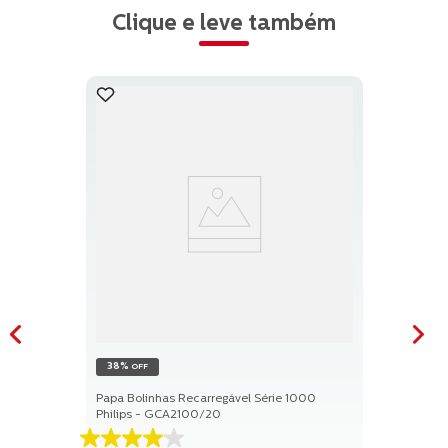
Clique e leve também
38%
OFF
Papa Bolinhas Recarregável Série 1000
Philips - GCA2100/20
4.1